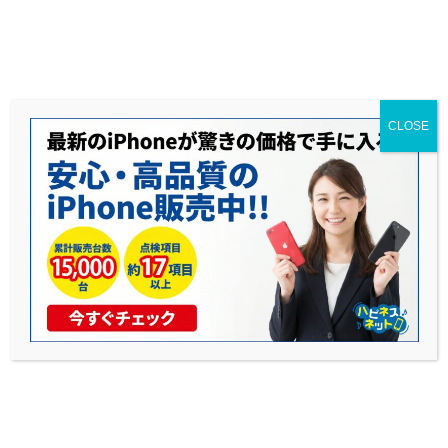
送料無料◆当社1年保証◆赤ロム永久保証◆17時までのご購入で当日発送可能
CLOSE
iPhoneのUSB-CとLightningの比較
公開日: 2025年10月23日