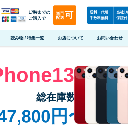
17時までの
送料・代引
当社1
可
当日
配送
ご購入で
手数料無料
保証付
読み物 / 特集一覧
お店について
お問い合わせ
Phone13/13mi
総在庫数3台
47,800円〜
（税込