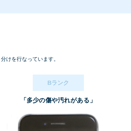
ク分けを
行なっています。
Bランク
「多少の傷や汚れがある」