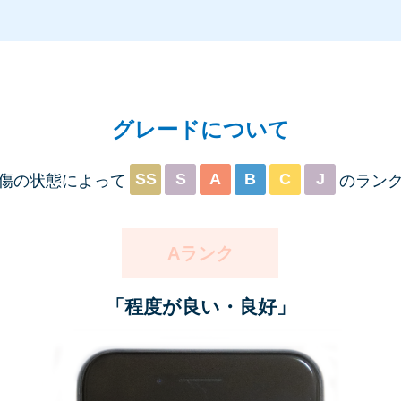
グレードについて
SS
S
A
B
C
J
傷の状態によって
のラン
Aランク
「程度が良い・良好」