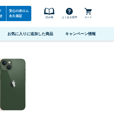
年
安心の赤ロム
き
永久保証
読み物
よくある質問
カート
お気に入りに追加した商品
キャンペーン情報
ni
）