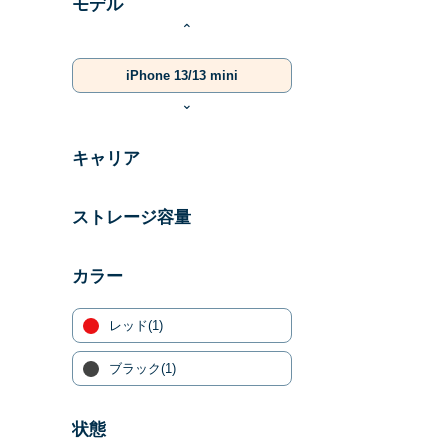
モデル
⌃
iPhone 13/13 mini
⌄
キャリア
ストレージ容量
カラー
レッド
(1)
ブラック
(1)
状態