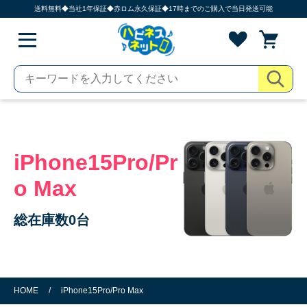
送料無料◆当社1年保証◆赤ロム永久保証◆17時までのご購入で当日発送可能
iPhone15Pro/Pr
o Max
総在庫数0台
HOME
/
iPhone15Pro/Pro Max