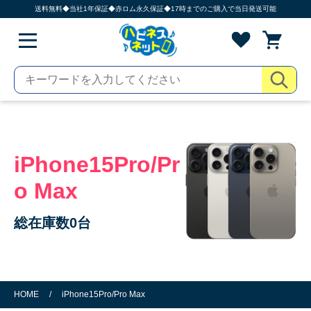
送料無料◆当社1年保証◆赤ロム永久保証◆17時までのご購入で当日発送可能
iPhone15Pro/Pr
o Max
総在庫数0台
HOME
/
iPhone15Pro/Pro Max