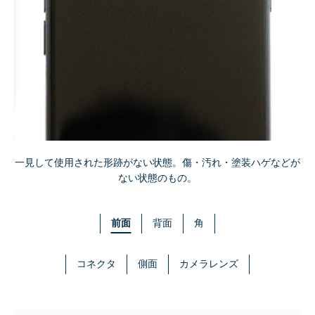
一見して使用された形跡がない状態。傷・汚れ・塗装ハゲなどが
ない状態のもの。
前面
背面
角
コネクタ
側面
カメラレンズ