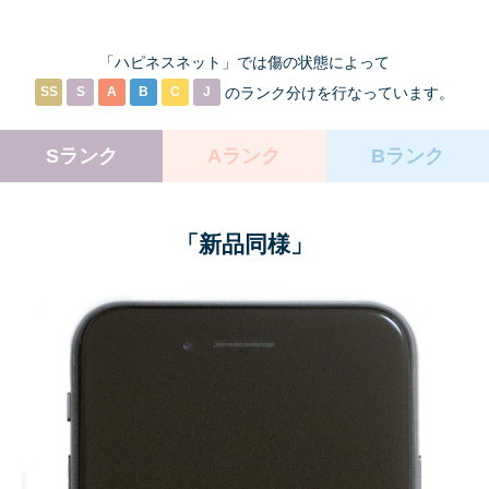
「ハピネスネット」では傷の状態によって
SS
S
A
B
C
J
のランク分けを
行なっています。
Sランク
Aランク
Bランク
「新品同様」