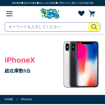
送料無料◆当社1年保証◆赤ロム永久保証◆17時までのご購入で当日発送可能
iPhoneX
総在庫数0台
HOME
/
iPhoneX