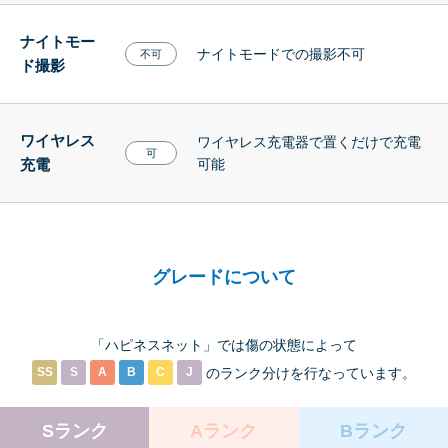
ナイトモー
ナイトモードでの撮影不可
不可
ド撮影
ワイヤレス
ワイヤレス充電器で置くだけで充電
可
充電
可能
グレードについて
「ハピネスネット」では傷の状態によって
SS
S
A
B
C
J
のランク分けを
行なっています。
Sランク
Aランク
Bランク