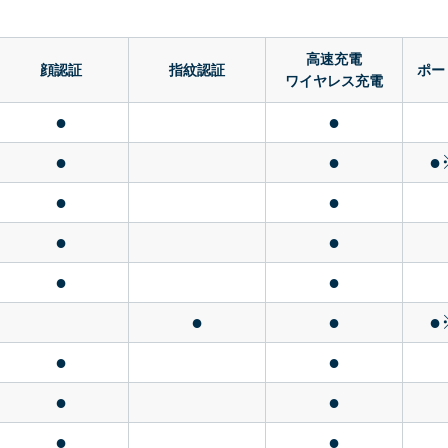
高速充電
顔認証
指紋認証
ポー
ワイヤレス充電
●
●
●
●
●
●
●
●
●
●
●
●
●
●
●
●
●
●
●
●