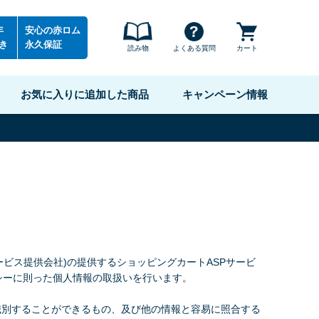
年
安心の赤ロム
き
永久保証
読み物
よくある質問
カート
お気に入りに追加した商品
キャンペーン情報
ービス提供会社)の提供するショッピングカートASPサービ
シー
に則った個人情報の取扱いを行います。
識別することができるもの、及び他の情報と容易に照合する