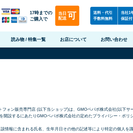
17時までの
送料・代引
当社1
可
当日
配送
ご購入で
手数料無料
保証付
読み物 / 特集一覧
お店について
お問い合わせ
トフォン販売専門店 (以下当ショップ)は、
GMOペパボ株式会社
(以下サ
プを開設するにあたりGMOペパボ株式会社の定めた
プライバシー・ポリ
当該情報に含まれる氏名、生年月日その他の記述等により特定の個人を