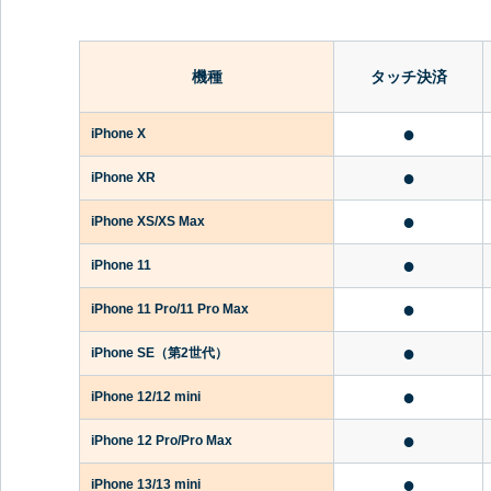
機種
タッチ決済
●
iPhone X
●
iPhone XR
●
iPhone XS/XS Max
●
iPhone 11
●
iPhone 11 Pro/11 Pro Max
●
iPhone SE
（第2世代）
●
iPhone 12/12 mini
●
iPhone 12 Pro/Pro Max
●
iPhone 13/13 mini