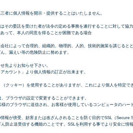
第三者に個人情報を開示・提供することはいたしません。
又はその委託を受けた者が法令の定める事務を遂行することに対して協
であって、本人の同意を得ることが困難である場合
供会社によって合理的、組織的、物理的、人的、技術的施策を講じると
ざん、漏えい等の危険防止に努めます。
合せ先よりお知らせ下さい。
イアカウント」より個人情報の訂正が出来ます。
ie （クッキー）を使用することがありますが、これにより個人を特定
場合は、ブラウザの設定で変更することができます。
らお客様のブラウザに送信され、お客様が使用しているコンピュータのハ
傍受、妨害または改ざんされることを防ぐ目的でSSL（Secure Sock
改ざん防止送受信する機能のことです。SSLを利用する事でより安全に情