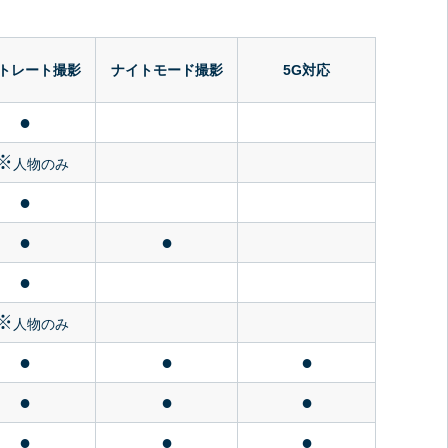
トレート撮影
ナイトモード撮影
5G対応
●
※
人物のみ
●
●
●
●
※
人物のみ
●
●
●
●
●
●
●
●
●