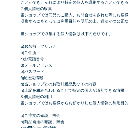
ことができ、それにより特定の個人を識別することができ
2.個人情報の収集
当ショップでは商品のご購入、お問合せをされた際にお客
収集するにあたっては利用目的を明記の上、適法かつ公正
当ショップで収集する個人情報は以下の通りです。
a)お名前、フリガナ
b)ご住所
c)お電話番号
d)メールアドレス
e)パスワード
f)配送先情報
g)当ショップとのお取引履歴及びその内容
h)上記を組み合わせることで特定の個人が識別できる情報
3.個人情報の利用
当ショップではお客様からお預かりした個人情報の利用目
a)ご注文の確認、照会
b)商品発送の確認、照会