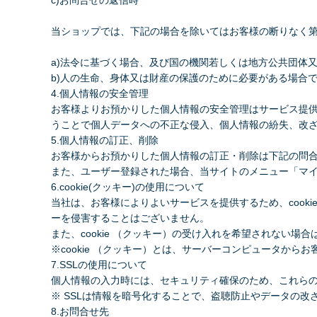
c)お問合せの返信時
当ショップでは、下記の場合を除いてはお客様の断りなく
a)法令に基づく場合、及び国の機関若しくは地方公共団体
b)人の生命、身体又は財産の保護のために必要がある場合
4.個人情報の安全管理
お客様よりお預かりした個人情報の安全管理はサービス提
うことで個人データへの不正な侵入、個人情報の紛失、改
5.個人情報の訂正、削除
お客様からお預かりした個人情報の訂正・削除は下記の問
また、ユーザー登録された場合、当サイトのメニュー「マ
6.cookie(クッキー)の使用について
当社は、お客様によりよいサービスを提供するため、cook
ーを侵害することはございません。
また、cookie （クッキー）の受け入れを希望されない
※cookie （クッキー）とは、サーバーコンピュータか
7.SSLの使用について
個人情報の入力時には、セキュリティ確保のため、これらの情報が
※ SSLは情報を暗号化することで、盗聴防止やデータの
8.お問合せ先