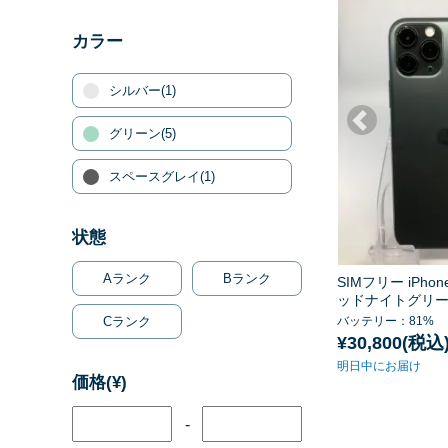
カラー
シルバー
(1)
グリーン
(5)
スペースグレイ
(1)
状態
Aランク
Bランク
SIMフリー iPhone
ッドナイトグリー
Cランク
バッテリー：81%
¥30,800(税込
明日中にお届け
価格(¥)
-