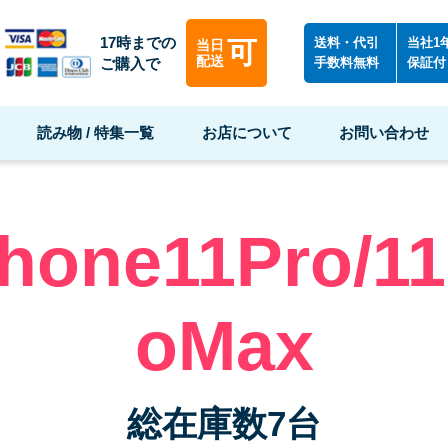
17時までの
送料・代引
当社1
可
当日
配送
ご購入で
手数料無料
保証付
読み物 / 特集一覧
お店について
お問い合わせ
Phone11Pro/11
oMax
総在庫数7台