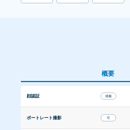
概要
顔認証
搭載
ポートレート撮影
可