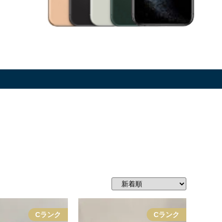
）
Cランク
Cランク