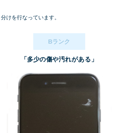
ク分けを
行なっています。
Bランク
「多少の傷や汚れがある」