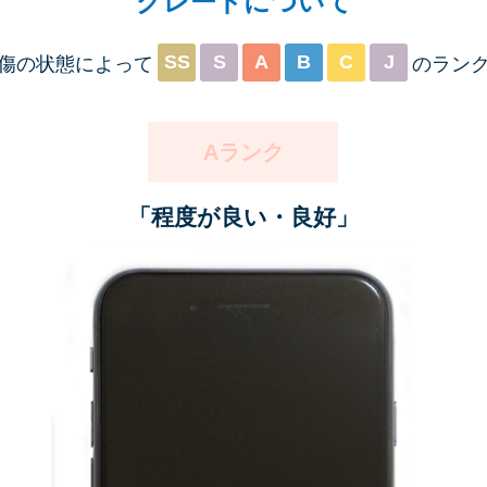
グレードについて
SS
S
A
B
C
J
傷の状態によって
のラン
Aランク
「程度が良い・良好」