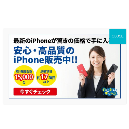
送料無料◆当社1年保証◆赤ロム永久保証◆17時までのご購入で当日発送可能
CLOSE
中古iPhoneのGPSテスト方法
公開日: 2025年10月17日