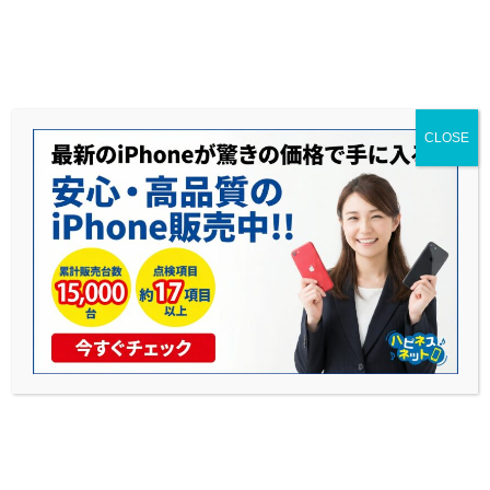
送料無料◆当社1年保証◆赤ロム永久保証◆17時までのご購入で当日発送可能
CLOSE
iPhoneとPixelどっちを選ぶ?カメラ・価
格・性能を徹底比較|中古購入のポイント
も解説
公開日: 2025年10月30日