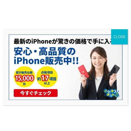
送料無料◆当社1年保証◆赤ロム永久保証◆17時までのご購入で当日発送可能
CLOSE
iPhoneとRedmi徹底比較：中古購入でも
失敗しない選び方ガイド
公開日: 2025年10月30日