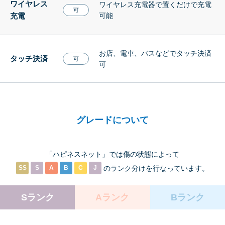
ワイヤレス
ワイヤレス充電器で置くだけで充電
可
充電
可能
お店、電車、バスなどでタッチ決済
タッチ決済
可
可
グレードについて
「ハピネスネット」では傷の状態によって
SS
S
A
B
C
J
のランク分けを
行なっています。
Sランク
Aランク
Bランク