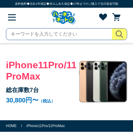
送料無料◆当社1年保証◆赤ロム永久保証◆17時までのご購入で当日発送可能
iPhone11Pro/11
ProMax
総在庫数7台
30,800円〜
（税込）
HOME
/
iPhone11Pro/11ProMax