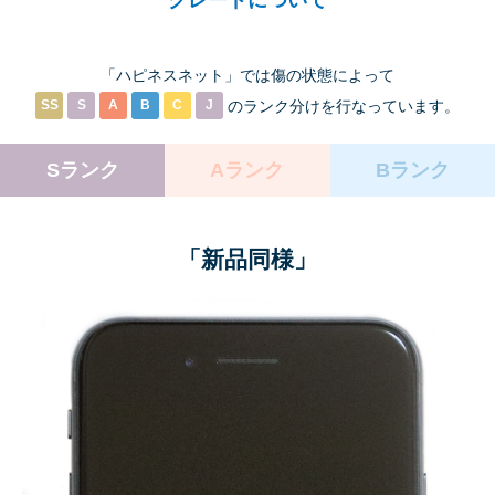
グレードについて
「ハピネスネット」では傷の状態によって
SS
S
A
B
C
J
のランク分けを
行なっています。
Sランク
Aランク
Bランク
「新品同様」