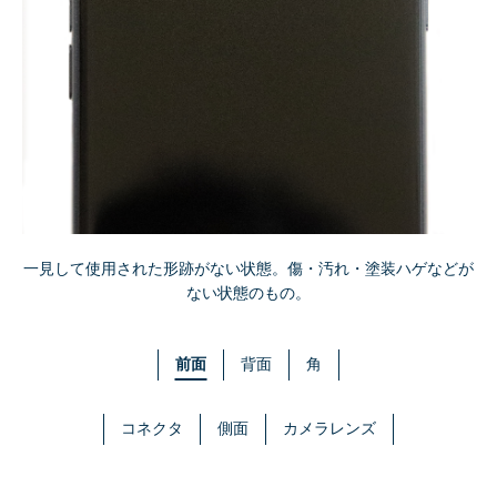
一見して使用された形跡がない状態。傷・汚れ・塗装ハゲなどが
ない状態のもの。
前面
背面
角
コネクタ
側面
カメラレンズ