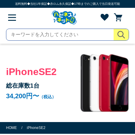
送料無料◆当社1年保証◆赤ロム永久保証◆17時までのご購入で当日発送可能
iPhoneSE2
総在庫数1台
34,200円〜
（税込）
HOME
/
iPhoneSE2