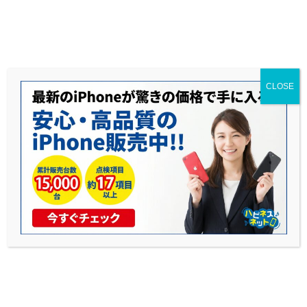
送料無料◆当社1年保証◆赤ロム永久保証◆17時までのご購入で当日発送可能
CLOSE
推しをiPhoneで撮りたい！中古iPhone
購入前に確認すべき10項目
公開日: 2026年2月5日